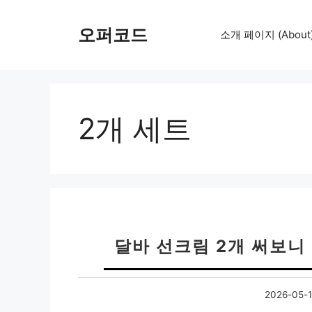
컨
텐
오퍼코드
소개 페이지 (About
츠
로
건
너
뛰
2개 세트
기
달바 선크림 2개 써보니
2026-05-