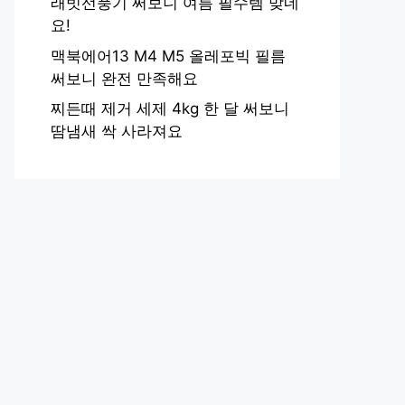
래빗선풍기 써보니 여름 필수템 맞네
요!
맥북에어13 M4 M5 올레포빅 필름
써보니 완전 만족해요
찌든때 제거 세제 4kg 한 달 써보니
땀냄새 싹 사라져요