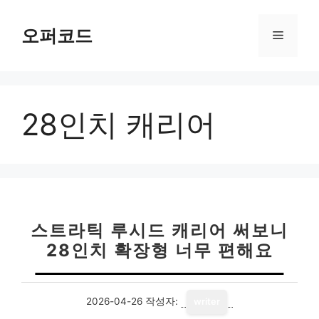
컨
텐
오퍼코드
메
츠
로
뉴
건
너
28인치 캐리어
뛰
기
스트라틱 루시드 캐리어 써보니
28인치 확장형 너무 편해요
2026-04-26
작성자:
writer