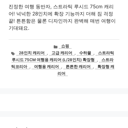
진정한 여행 동반자, 스트라틱 루시드 75cm 캐리
어! 넉넉한 28인치에 확장 기능까지 더해 짐 걱정
끝! 튼튼함은 물론 디자인까지 완벽해 매번 여행이
기대돼요.
카
쇼핑
테
태
28인치 캐리어
,
고급 캐리어
,
수하물
,
스트라틱
고
그
루시드 75CM 여행용 캐리어 (L/28인치) 확장형
,
스트라
리
틱코리아
,
여행용 캐리어
,
튼튼한 캐리어
,
확장형 캐
리어