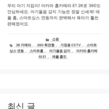
우리 아기 지킴이! 아카라 홈카메라 E1 2K로 360도
안심하세요. 아기울음 감지 기능은 정말 신세계! 애
플 홈, 스마트싱스 연동까지 완벽해서 육아가 훨씬
편해졌어요.
카
쇼핑
테
태
2K 카메라
,
360 회전형
,
가정용 CCTV
,
스마트
고
그
싱스 연동
,
스마트홈
,
아기울음 감지
,
아카라 홈카메
리
라 E1
,
애플 홈킷
최신 글