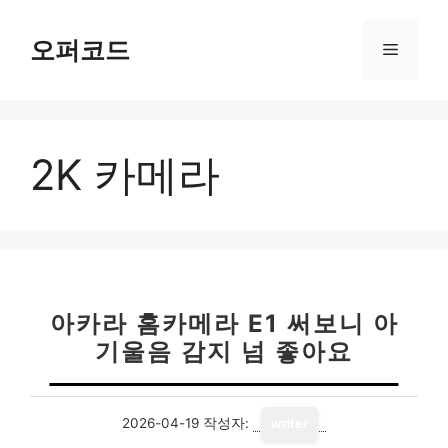
컨
텐
오퍼코드
메
츠
로
뉴
건
너
2K 카메라
뛰
기
아카라 홈카메라 E1 써보니 아
기울음 감지 넘 좋아요
2026-04-19
작성자:
writer