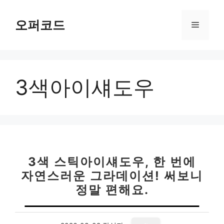
컨
텐
오퍼코드
메
츠
로
뉴
건
너
3색아이섀도우
뛰
기
3색 스틱아이섀도우, 한 번에
자연스러운 그라데이션! 써보니
정말 편해요.