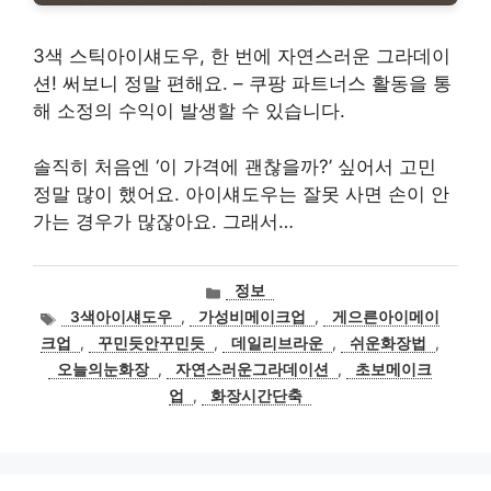
3색 스틱아이섀도우, 한 번에 자연스러운 그라데이
션! 써보니 정말 편해요. – 쿠팡 파트너스 활동을 통
해 소정의 수익이 발생할 수 있습니다.
솔직히 처음엔 ‘이 가격에 괜찮을까?’ 싶어서 고민
정말 많이 했어요. 아이섀도우는 잘못 사면 손이 안
가는 경우가 많잖아요. 그래서…
카
정보
테
태
3색아이섀도우
,
가성비메이크업
,
게으른아이메이
고
그
크업
,
꾸민듯안꾸민듯
,
데일리브라운
,
쉬운화장법
,
리
오늘의눈화장
,
자연스러운그라데이션
,
초보메이크
업
,
화장시간단축