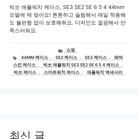
빅쏘 애플워치 케이스, SE3 SE2 SE 6 5 4 44mm
모델에 딱 맞아요! 튼튼하고 슬림해서 매일 착용해
도 불편함 없이 보호해줘요. 디자인도 깔끔해서 만
족스러워요.
카
쇼핑
테
태
44MM 케이스
,
SE2 케이스
,
SE3 케이스
,
레빅
고
그
스킨 케이스
,
빅쏘 애플워치 SE3 SE2 SE 6 5 4 케이스
,
리
빅쏘 케이스
,
스마트워치 케이스
,
애플워치 액세서리
최신 글