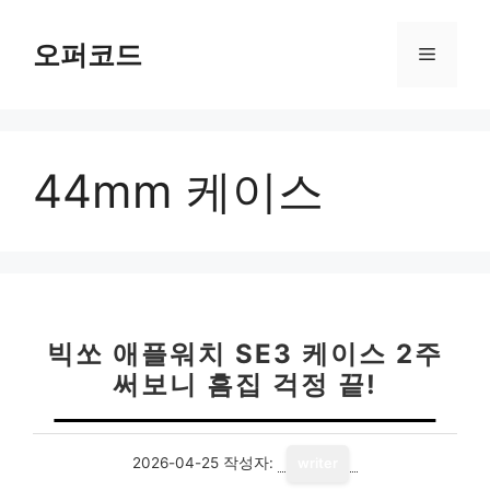
컨
텐
오퍼코드
메
츠
로
뉴
건
너
44mm 케이스
뛰
기
빅쏘 애플워치 SE3 케이스 2주
써보니 흠집 걱정 끝!
2026-04-25
작성자:
writer