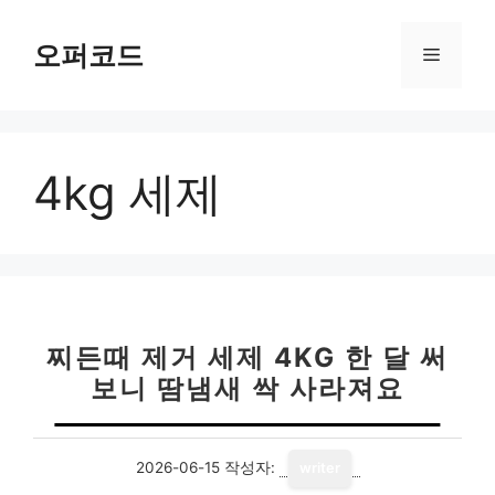
컨
텐
오퍼코드
메
츠
로
뉴
건
너
4kg 세제
뛰
기
찌든때 제거 세제 4KG 한 달 써
보니 땀냄새 싹 사라져요
2026-06-15
작성자:
writer