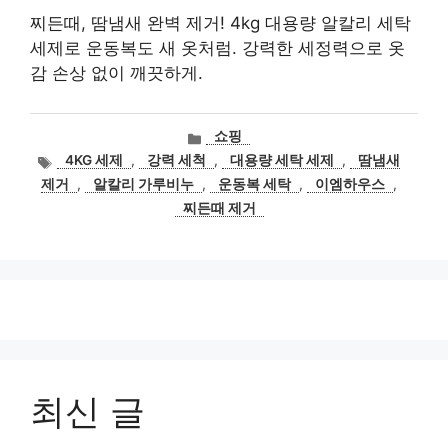
찌든때, 땀냄새 완벽 제거! 4kg 대용량 알칼리 세탁
세제로 운동복도 새 옷처럼. 강력한 세정력으로 옷
감 손상 없이 깨끗하게.
카
쇼핑
테
태
4KG 세제
,
강력 세척
,
대용량 세탁 세제
,
땀냄새
고
그
제거
,
알칼리 가루비누
,
운동복 세탁
,
이엠하우스
,
리
찌든때 제거
최신 글