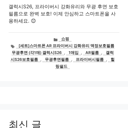
갤럭시S26, 프라이버시 강화유리와 무광 후면 보호
필름으로 완벽 보호! 이제 안심하고 스마트폰을 사
용하세요. 😊
카
쇼핑
테
태
[세트]스마트폰 AR 프라이버시 강화유리 액정보호필름
고
그
무광후면 (각1매) 갤럭시S26
,
1매입
,
AR필름
,
갤럭
리
시S26보호필름
,
무광후면필름
,
프라이버시필름
,
힐
링쉴드
최신 글