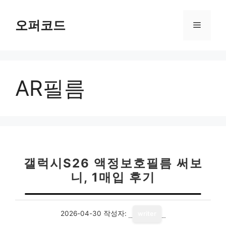
컨
텐
오퍼코드
메
츠
로
뉴
건
너
AR필름
뛰
기
갤럭시S26 액정보호필름 써보
니, 1매입 후기
2026-04-30
작성자:
writer