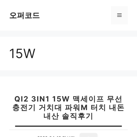
컨
텐
오퍼코드
메
츠
로
뉴
건
너
15W
뛰
기
QI2 3IN1 15W 맥세이프 무선
충전기 거치대 파워M 터치 내돈
내산 솔직후기