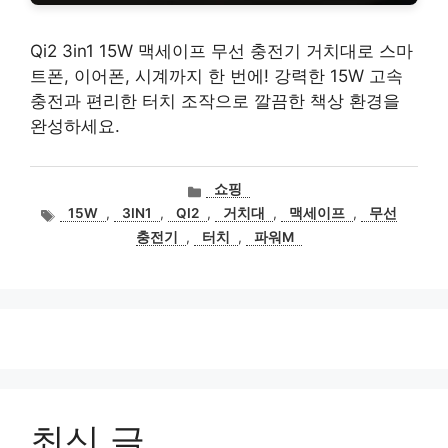
Qi2 3in1 15W 맥세이프 무선 충전기 거치대로 스마
트폰, 이어폰, 시계까지 한 번에! 강력한 15W 고속
충전과 편리한 터치 조작으로 깔끔한 책상 환경을
완성하세요.
카
쇼핑
테
태
15W
,
3IN1
,
QI2
,
거치대
,
맥세이프
,
무선
고
그
충전기
,
터치
,
파워M
리
최신 글