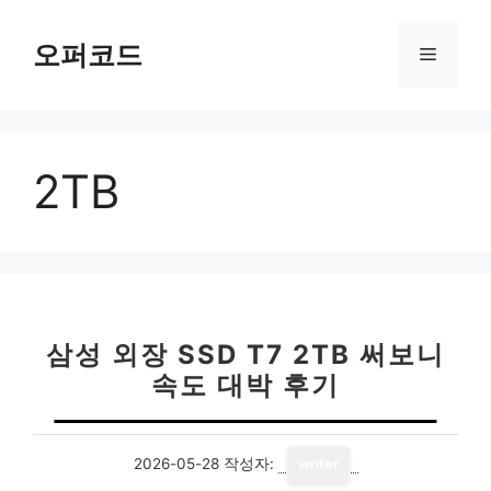
컨
텐
오퍼코드
메
츠
로
뉴
건
너
2TB
뛰
기
삼성 외장 SSD T7 2TB 써보니
속도 대박 후기
2026-05-28
작성자:
writer