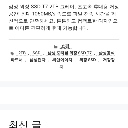
삼성 외장 SSD T7 2TB 그레이, 초고속 휴대용 저장
공간! 최대 1050MB/s 속도로 파일 전송 시간을 혁
신적으로 단축하세요. 튼튼하고 컴팩트한 디자인으
로 어디든 간편하게 휴대 가능합니다.
카
쇼핑
테
태
2TB
,
SSD
,
삼성 포터블 외장 SSD T7
,
삼성공식
고
그
파트너
,
삼성전자
,
씨앤에이치
,
외장 SSD
,
저장장
리
치
최신 글