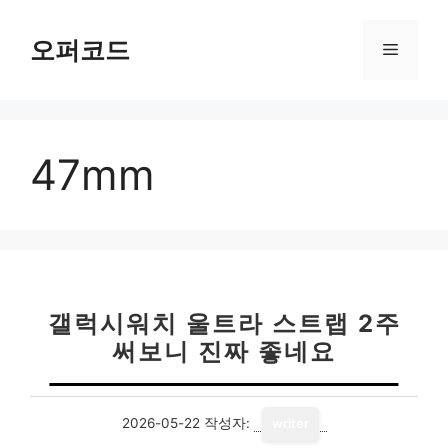
컨
텐
오퍼코드
메
츠
로
뉴
건
너
47mm
뛰
기
갤럭시워치 울트라 스트랩 2주
써보니 진짜 좋네요
2026-05-22
작성자:
writer