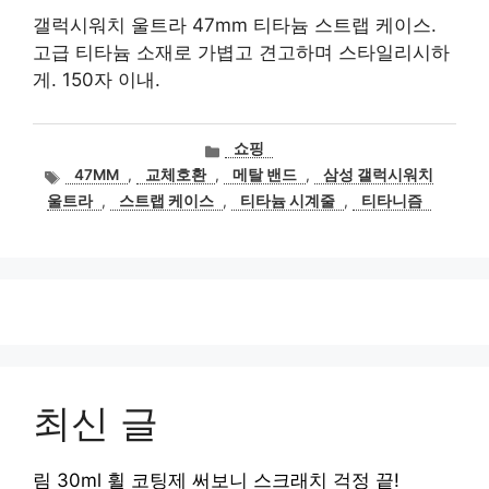
갤럭시워치 울트라 47mm 티타늄 스트랩 케이스.
고급 티타늄 소재로 가볍고 견고하며 스타일리시하
게. 150자 이내.
카
쇼핑
테
태
47MM
,
교체호환
,
메탈 밴드
,
삼성 갤럭시워치
고
그
울트라
,
스트랩 케이스
,
티타늄 시계줄
,
티타니즘
리
최신 글
림 30ml 휠 코팅제 써보니 스크래치 걱정 끝!