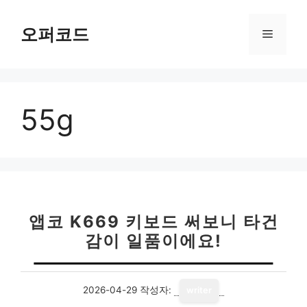
컨
텐
오퍼코드
메
츠
로
뉴
건
너
55g
뛰
기
앱코 K669 키보드 써보니 타건
감이 일품이에요!
2026-04-29
작성자:
writer