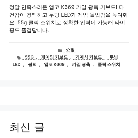
정말 만족스러운 앱코 K669 카일 광축 키보드! 타
건감이 경쾌하고 무빙 LED가 게임 몰입감을 높여줘
요. 55g 클릭 스위치로 정확한 입력이 가능해 타이
핑도 즐겁답니다.
카
쇼핑
테
태
55G
,
게이밍 키보드
,
기계식 키보드
,
무빙
고
그
LED
,
블랙
,
앱코 K669
,
카일 광축
,
클릭 스위치
리
최신 글