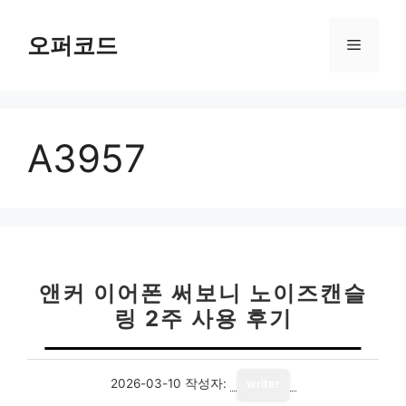
컨
텐
오퍼코드
메
츠
로
뉴
건
너
A3957
뛰
기
앤커 이어폰 써보니 노이즈캔슬
링 2주 사용 후기
2026-03-10
작성자:
writer