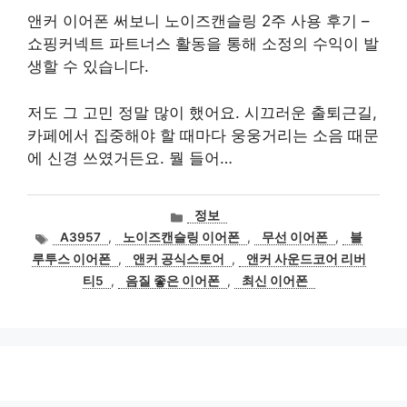
앤커 이어폰 써보니 노이즈캔슬링 2주 사용 후기 –
쇼핑커넥트 파트너스 활동을 통해 소정의 수익이 발
생할 수 있습니다.
저도 그 고민 정말 많이 했어요. 시끄러운 출퇴근길,
카페에서 집중해야 할 때마다 웅웅거리는 소음 때문
에 신경 쓰였거든요. 뭘 들어…
카
정보
테
태
A3957
,
노이즈캔슬링 이어폰
,
무선 이어폰
,
블
고
그
루투스 이어폰
,
앤커 공식스토어
,
앤커 사운드코어 리버
리
티5
,
음질 좋은 이어폰
,
최신 이어폰