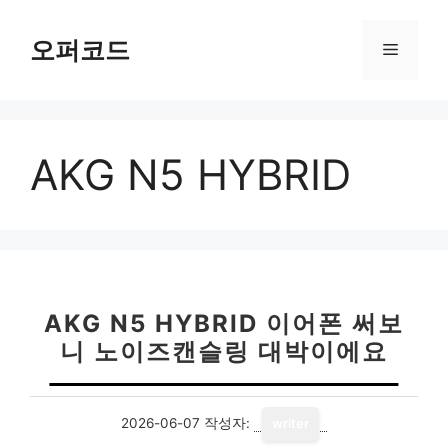
컨
텐
오퍼코드
메
츠
로
뉴
건
너
AKG N5 HYBRID
뛰
기
AKG N5 HYBRID 이어폰 써보
니 노이즈캔슬링 대박이에요
2026-06-07
작성자:
writer